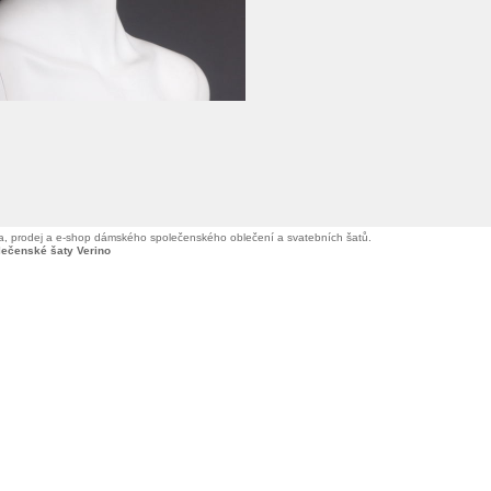
, prodej a e-shop dámského společenského oblečení a svatebních šatů.
lečenské šaty Verino