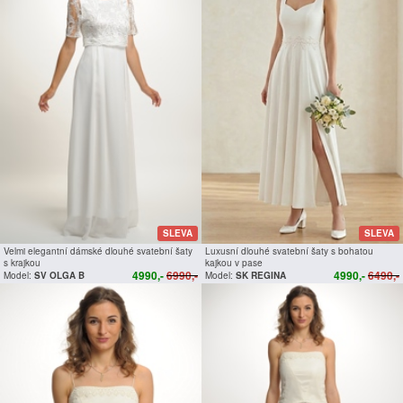
SLEVA
SLEVA
Velmi elegantní dámské dlouhé svatební šaty
Luxusní dlouhé svatební šaty s bohatou
s krajkou
kajkou v pase
4990,-
6990,-
4990,-
6490,-
Model:
SV OLGA B
Model:
SK REGINA