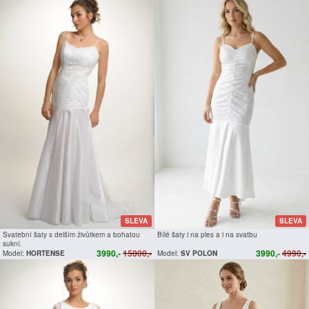
SLEVA
SLEVA
Svatební šaty s delším živůtkem a bohatou
Bílé šaty i na ples a i na svatbu
sukní.
3990,-
15000,-
3990,-
4990,-
Model:
HORTENSE
Model:
SV POLON