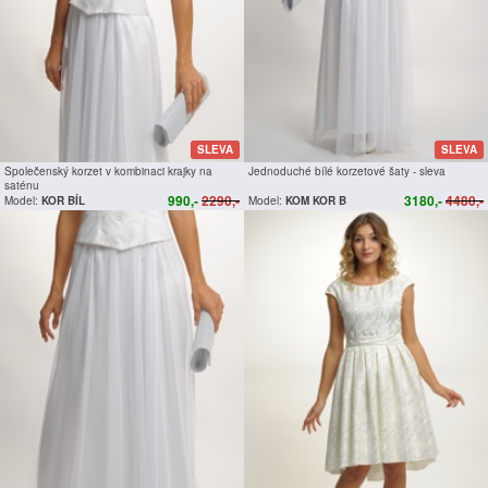
SLEVA
SLEVA
Společenský korzet v kombinaci krajky na
Jednoduché bílé korzetové šaty - sleva
saténu
990,-
2290,-
3180,-
4480,-
Model:
KOR BÍL
Model:
KOM KOR B