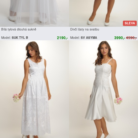
SLEVA
Bílá tylová dlouhá sukně
Dívčí šaty na svatbu
2190,-
3990,-
4590,-
Model:
SUK TYL B
Model:
SV ASYMA