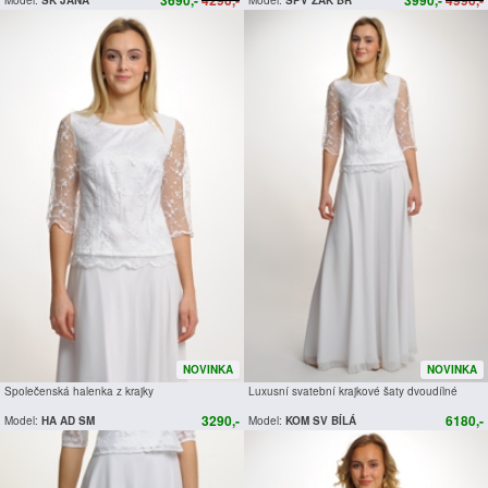
NOVINKA
NOVINKA
Společenská halenka z krajky
Luxusní svatební krajkové šaty dvoudílné
3290,-
6180,-
Model:
HA AD SM
Model:
KOM SV BÍLÁ