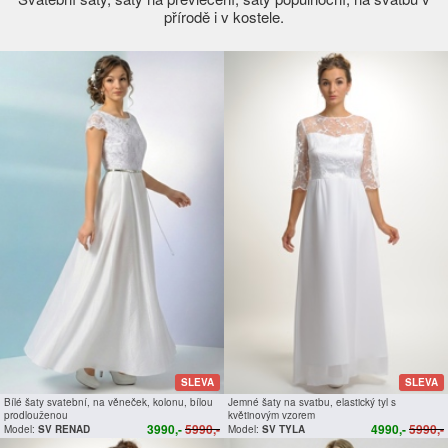
přírodě i v kostele.
SLEVA
SLEVA
Bílé šaty svatební, na věneček, kolonu, bílou
Jemné šaty na svatbu, elastický tyl s
prodlouženou
květinovým vzorem
3990,-
5990,-
4990,-
5990,-
Model:
SV RENAD
Model:
SV TYLA