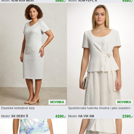
5980,-
4580,-
Model:
KOM SUS MENT
Model:
KOM PEPL A
NOVINKA
NOVINKA
Elastické koktejlové šaty
Společenská halenka vhodná i jako svatební
4290,-
2390,-
Model:
SK DEBO Š
Model:
HA VIK SM