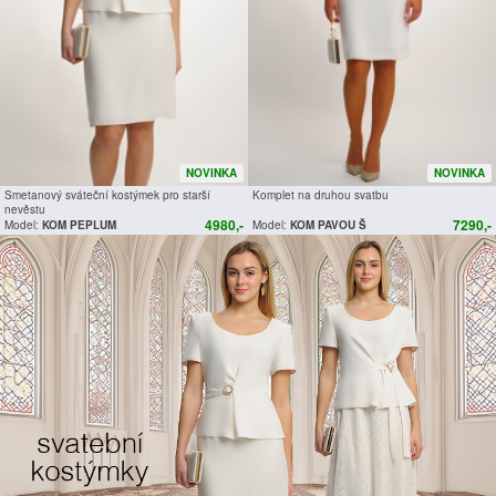
NOVINKA
NOVINKA
Smetanový sváteční kostýmek pro starší
Komplet na druhou svatbu
nevěstu
4980,-
7290,-
Model:
KOM PEPLUM
Model:
KOM PAVOU Š