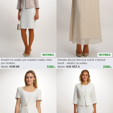
NOVINKA
NOVINKA
Kostým na svatbu pro svatební matku nebo
Dámská dlouhá šifonová sukně v béžové
pro nevěstu.
barvě – ideální na svatbu
7290,-
2390,-
Model:
KOM BB
Model:
SUK BÉŽ A