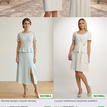
NOVINKA
NOVINKA
Dámský kostým v barvě mentolu
Luxusní smetanový kostýmek svatební