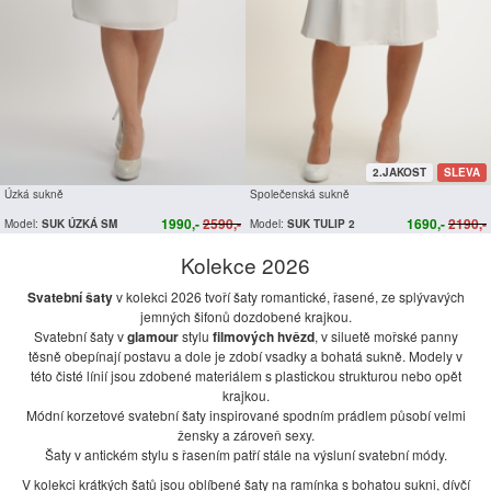
2.JAKOST
SLEVA
Úzká sukně
Společenská sukně
1990,-
2590,-
1690,-
2190,-
Model:
SUK ÚZKÁ SM
Model:
SUK TULIP 2
Kolekce 2026
Svatební šaty
v kolekci 2026 tvoří šaty romantické, řasené, ze splývavých
jemných šifonů dozdobené krajkou.
Svatební šaty v
glamour
stylu
filmových hvězd
, v siluetě mořské panny
těsně obepínají postavu a dole je zdobí vsadky a bohatá sukně. Modely v
této čisté línií jsou zdobené materiálem s plastickou strukturou nebo opět
krajkou.
Módní korzetové svatební šaty inspirované spodním prádlem působí velmi
žensky a zároveň sexy.
Šaty v antickém stylu s řasením patří stále na výsluní svatební módy.
V kolekci krátkých šatů jsou oblíbené šaty na ramínka s bohatou sukni, dívčí