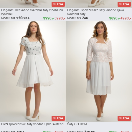
SLEVA
SLEVA
Elegantní hedvábné svatební šaty z bohatou
Elegantní společenské šaty vhodné i jako
výšivkou
svatební šaty
3990,-
5990,-
3890,-
4990,-
Model:
SK VÝŠIVKA
Model:
SV ŽAK
SLEVA
SLEVA
Dívčí společenské šaty vhodné i jako svatební
Šaty GO HOME
3690,-
4290,-
3990,-
4990,-
Model:
SK JANA
Model:
SPV ŽAK BR