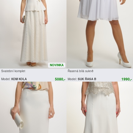
NOVINKA
Svatební komplet
Řasená bílá sukně
5080,-
1990,-
Model:
KOM KOLA
Model:
SUK ŘASA B