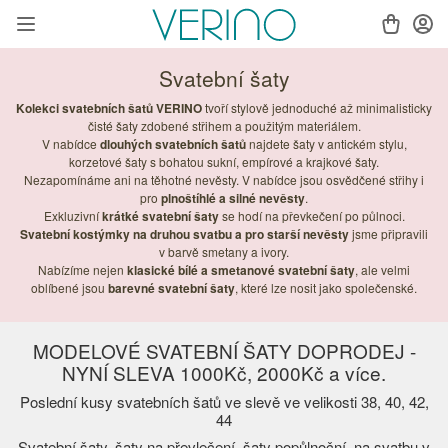
Svatební šaty
Kolekci svatebních šatů VERINO
tvoří stylově jednoduché až minimalisticky
čisté šaty zdobené střihem a použitým materiálem.
V nabídce
dlouhých svatebních šatů
najdete šaty v antickém stylu,
korzetové šaty s bohatou sukní, empírové a krajkové šaty.
Nezapomínáme ani na těhotné nevěsty. V nabídce jsou osvědčené střihy i
pro
plnoštíhlé a silné nevěsty
.
Exkluzivní
krátké svatební šaty
se hodí na převkečení po půlnoci.
Svatební kostýmky na druhou svatbu a pro starší nevěsty
jsme připravili
v barvě smetany a ivory.
Nabízíme nejen
klasické bílé a smetanové svatební šaty
, ale velmi
oblíbené jsou
barevné svatební šaty
, které lze nosit jako společenské.
MODELOVÉ SVATEBNÍ ŠATY DOPRODEJ -
NYNÍ SLEVA 1000Kč, 2000Kč a více.
Poslední kusy svatebních šatů ve slevě ve velikosti 38, 40, 42,
44
Svatební šaty, šaty na převlečení, šaty popůlnoční, na svatbu v