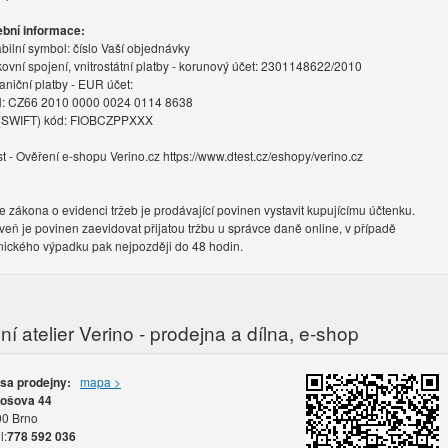
ební informace:
abilní symbol: číslo Vaší objednávky
ovní spojení, vnitrostátní platby - korunový účet: 2301148622/2010
aniční platby - EUR účet:
: CZ66 2010 0000 0024 0114 8638
(SWIFT) kód: FIOBCZPPXXX
st - Ověření e-shopu Verino.cz https://www.dtest.cz/eshopy/verino.cz
e zákona o evidenci tržeb je prodávající povinen vystavit kupujícímu účtenku.
veň je povinen zaevidovat přijatou tržbu u správce daně online, v případě
nického výpadku pak nejpozději do 48 hodin.
í atelier Verino - prodejna a dílna, e-shop
esa prodejny:
mapa >
ošova 44
0 Brno
l:
778 592 036