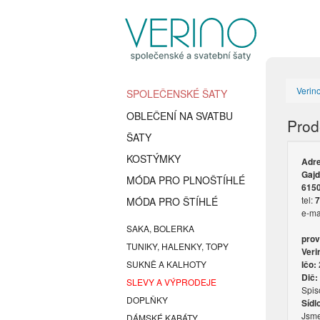
Verin
SPOLEČENSKÉ ŠATY
OBLEČENÍ NA SVATBU
Prod
ŠATY
KOSTÝMKY
Adre
Gajd
MÓDA PRO PLNOŠTÍHLÉ
615
tel:
7
MÓDA PRO ŠTÍHLÉ
e-ma
SAKA, BOLERKA
prov
TUNIKY, HALENKY, TOPY
Veri
SUKNĚ A KALHOTY
Ičo:
Dič:
SLEVY A VÝPRODEJE
Spis
DOPLŇKY
Sídl
Jsme
DÁMSKÉ KABÁTY