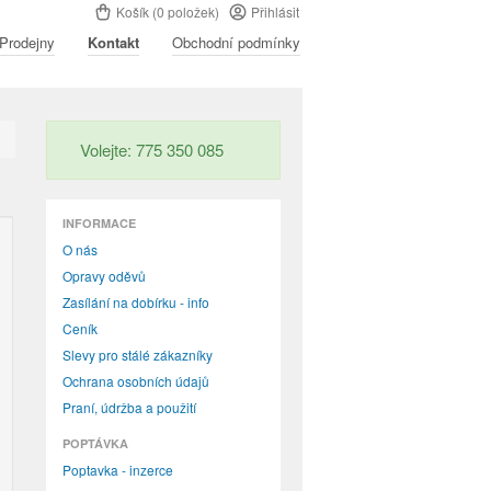
Košík (0 položek)
Přihlásit
Prodejny
Kontakt
Obchodní podmínky
Volejte: 775 350 085
INFORMACE
O nás
Opravy oděvů
Zasílání na dobírku - info
Ceník
Slevy pro stálé zákazníky
Ochrana osobních údajů
Praní, údržba a použití
POPTÁVKA
Poptavka - inzerce