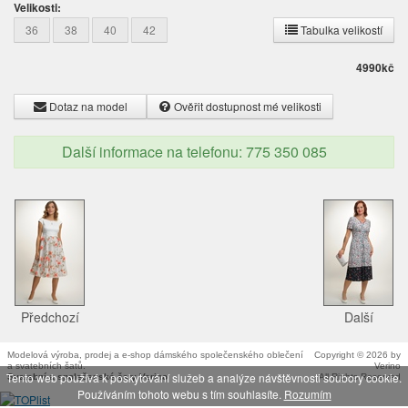
Velikosti:
36
38
40
42
Tabulka velikostí
4990
kč
Dotaz na model
Ověřit dostupnost mé velikosti
Další informace na telefonu: 775 350 085
Předchozí
Další
Modelová výroba, prodej a e-shop dámského společenského oblečení
Copyright © 2026 by
a svatebních šatů.
Verino
Tento web používá k poskytování služeb a analýze návštěvnosti soubory cookie.
Svatební a společenské šaty Verino
All Rights Reserved
Používáním tohoto webu s tím souhlasíte.
Rozumím