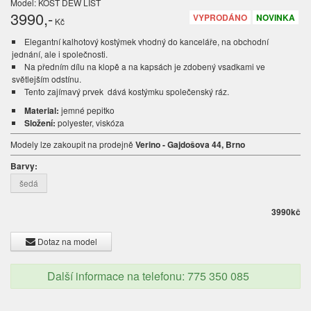
Model: KOST DEW LIST
3990
,-
VYPRODÁNO
NOVINKA
Kč
Elegantní kalhotový kostýmek vhodný do kanceláře, na obchodní
jednání, ale i společnosti.
Na předním dílu na klopě a na kapsách je zdobený vsadkami ve
světlejším odstínu.
Tento zajímavý prvek dává kostýmku společenský ráz.
Material:
jemné pepitko
Složení:
polyester, viskóza
Modely lze zakoupit na prodejně
Verino - Gajdošova 44, Brno
Barvy:
šedá
3990
kč
Dotaz na model
Další informace na telefonu: 775 350 085