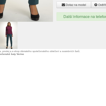
Dotaz na model
Ověřit
Další informace na telef
, prodej a e-shop dámského společenského oblečení a svatebních šatů.
lečenské šaty Verino