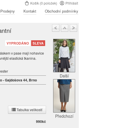
Košík (0 položek)
Přihlásit
Prodejny
Kontakt
Obchodní podmínky
antní
VYPRODÁNO
SLEVA
páskem v pase mají nohavice
vnější elastická tkanina.
ester
Další
no - Gajdošova 44, Brno
Tabulka velikostí
Předchozí
990
kč