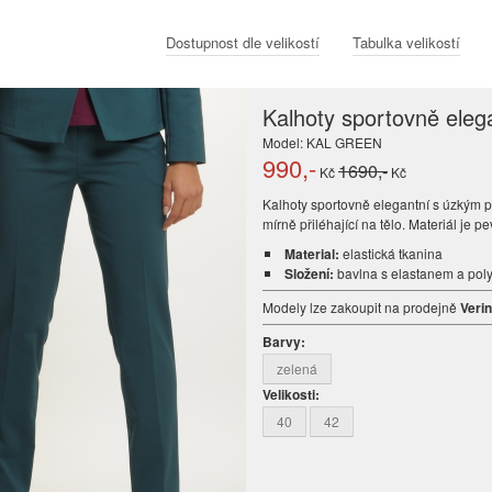
Dostupnost dle velikostí
Tabulka velikostí
Kalhoty sportovně eleg
Model: KAL GREEN
990
,-
1690,-
Kč
Kč
Kalhoty sportovně elegantní s úzkým 
mírně přiléhající na tělo. Materiál je pe
Material:
elastická tkanina
Složení:
bavlna s elastanem a poly
Modely lze zakoupit na prodejně
Veri
Barvy:
zelená
Velikosti:
40
42