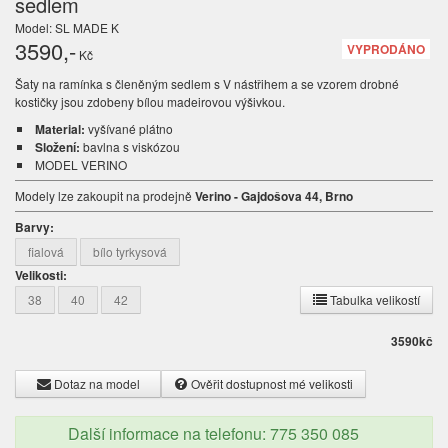
sedlem
Model: SL MADE K
3590
,-
VYPRODÁNO
Kč
Šaty na ramínka s členěným sedlem s V nástřihem a se vzorem drobné
kostičky jsou zdobeny bílou madeirovou výšivkou.
Material:
vyšívané plátno
Složení:
bavlna s viskózou
MODEL VERINO
Modely lze zakoupit na prodejně
Verino - Gajdošova 44, Brno
Barvy:
fialová
bílo tyrkysová
Velikosti:
38
40
42
Tabulka velikostí
3590
kč
Dotaz na model
Ověřit dostupnost mé velikosti
Další informace na telefonu: 775 350 085