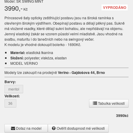
Model: SK SWING MINT
3990
,-
VYPRODÁNO
Kč
Princesové šaty opticky zeštíhlující postavu jsou na široká ramínka s
otevřeným širokým výstřihem. Obepínají postavu a dělají pěkný pas. Sukně
má vložené vsadky, které dělají sukni bohatou, ale nepřidávají na objemu.
Jemný elastický žakár se vzorem působí velmi mladistvě. Jsou vhodné na
svatbu, maturitu i do tanečních nebo na swingový večer.
K modelu je vhodné dokoupit bolerko - 1690Kč.
Material:
elastická tkanina
Složení:
polyester, viskóza, elastan
MODEL VERINO
Modely lze zakoupit na prodejně
Verino - Gajdošova 44, Brno
Barvy:
mentol
Velikosti:
36
Tabulka velikostí
3990
kč
Dotaz na model
Ověřit dostupnost mé velikosti