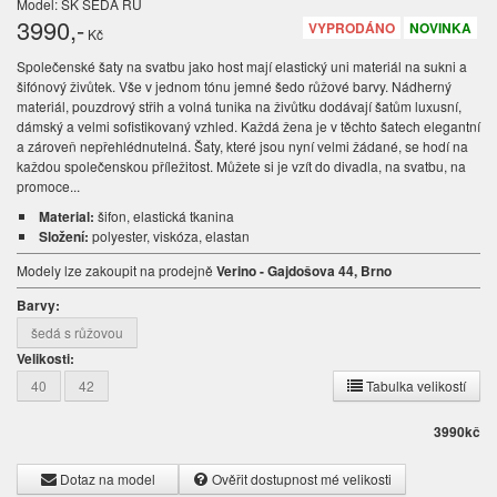
Model: SK ŠEDA RŮ
3990
,-
VYPRODÁNO
NOVINKA
Kč
Společenské šaty na svatbu jako host mají elastický uni materiál na sukni a
šifónový živůtek. Vše v jednom tónu jemné šedo růžové barvy. Nádherný
materiál, pouzdrový střih a volná tunika na živůtku dodávají šatům luxusní,
dámský a velmi sofistikovaný vzhled. Každá žena je v těchto šatech elegantní
a zároveň nepřehlédnutelná. Šaty, které jsou nyní velmi žádané, se hodí na
každou společenskou příležitost. Můžete si je vzít do divadla, na svatbu, na
promoce...
Material:
šifon, elastická tkanina
Složení:
polyester, viskóza, elastan
Modely lze zakoupit na prodejně
Verino - Gajdošova 44, Brno
Barvy:
šedá s růžovou
Velikosti:
40
42
Tabulka velikostí
3990
kč
Dotaz na model
Ověřit dostupnost mé velikosti