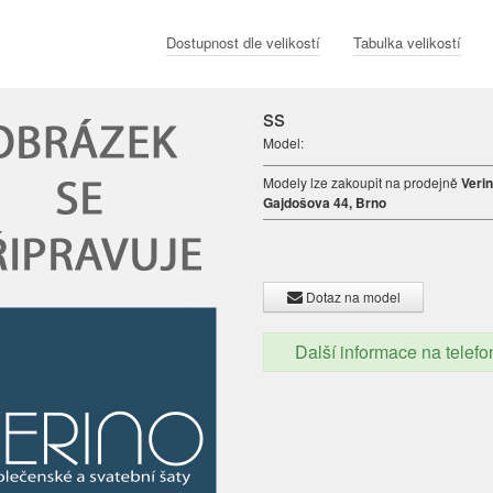
Dostupnost dle velikostí
Tabulka velikostí
ss
Model:
Modely lze zakoupit na prodejně
Verin
Gajdošova 44, Brno
Dotaz na model
Další informace na telef