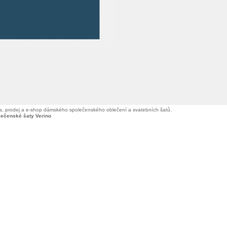
, prodej a e-shop dámského společenského oblečení a svatebních šatů.
lečenské šaty Verino