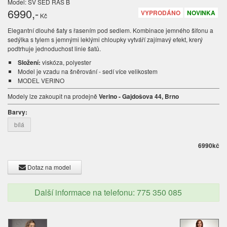
Model: SV SED RAS B
6990
,-
VYPRODÁNO
NOVINKA
Kč
Elegantní dlouhé šaty s řasením pod sedlem. Kombinace jemného šifonu a
sedýlka s tylem s jemnými leklými chloupky vytváří zajímavý efekt, krerý
podtrhuje jednoduchost linie šatů.
Složení:
viskóza, polyester
Model je vzadu na šněrování - sedí více velikostem
MODEL VERINO
Modely lze zakoupit na prodejně
Verino - Gajdošova 44, Brno
Barvy:
bílá
6990
kč
Dotaz na model
Další informace na telefonu: 775 350 085